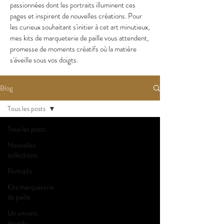
passionnées dont les portraits illuminent ces
pages et inspirent de nouvelles créations. Pour
les curieux souhaitant s'initier à cet art minutieux,
mes kits de marqueterie de paille vous attendent,
promesse de moments créatifs où la matière
s'éveille sous vos doigts.
Blog
Tous les posts
Tous les posts
Nouvelles
collections
Portraits
Kits marqueterie
de paille
Un univers
étendu