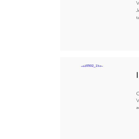
V
J
t
C
​
a