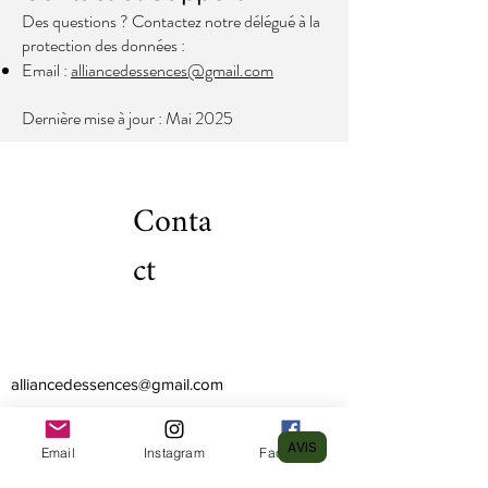
Des questions ? Contactez notre délégué à la
protection des données :
Email :
alliancedessences@gmail.com
Dernière mise à jour : Mai 2025
Conta
ct
alliancedessences@gmail.com
35140 Saint-Aubin-du-Cormier, Bretagne,
France
AVIS
Email
Instagram
Facebook