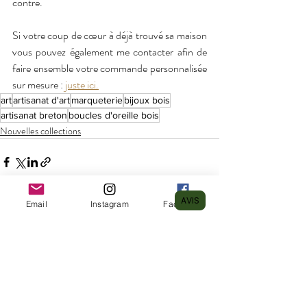
contre.
Si votre coup de cœur à déjà trouvé sa maison 
vous pouvez également me contacter afin de 
faire ensemble votre commande personnalisée 
sur mesure : 
juste ici.
art
artisanat d'art
marqueterie
bijoux bois
artisanat breton
boucles d'oreille bois
Nouvelles collections
AVIS
Email
Instagram
Facebook
Posts récents
Voir tout