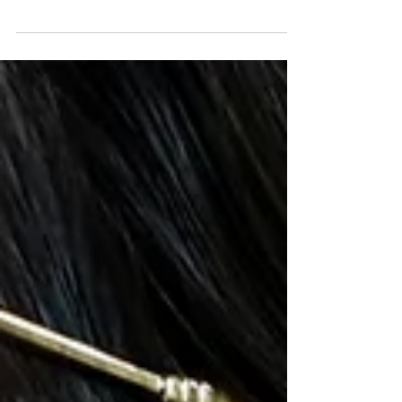
Dans l'univers de l'artisanat d'art, les plus belles
collaborations naissent souvent d'une vision commune :
celle de sublimer la beauté sous toutes ses formes. C'est
ainsi que j'ai eu le plaisir de rencontrer Gina, la
talentueuse photographe derrière Fea Phénix Photo. En
janvier 2025, une sélection de mes créations en
marqueterie de bois viendront enrichir ses séances photo,
portées par ses modèles pour magnifier leur féminité et
leur confiance en elles.