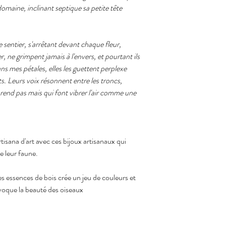
maine, inclinant septique sa petite tête
 sentier, s'arrêtant devant chaque fleur,
, ne grimpent jamais à l'envers, et pourtant ils
 mes pétales, elles les guettent perplexe
ts. Leurs voix résonnent entre les troncs,
prend pas mais qui font vibrer l'air comme une
isana d'art avec ces bijoux artisanaux qui
de leur faune.
es essences de bois crée un jeu de couleurs et
évoque la beauté des oiseaux