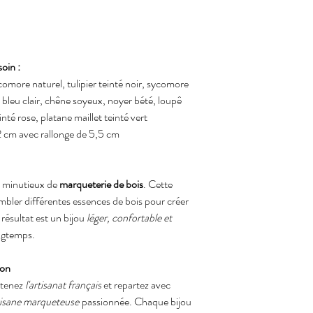
oin :
omore naturel, tulipier teinté noir, sycomore
 bleu clair, chêne soyeux, noyer bété, loupê
inté rose, platane maillet teinté vert
2 cm avec rallonge de 5,5 cm
il minutieux de
marqueterie de bois
. Cette
mbler différentes essences de bois pour créer
 résultat est un bijou
léger, confortable et
ngtemps.
ion
utenez
l'artisanat français
et repartez avec
rtisane marqueteuse
passionnée. Chaque bijou