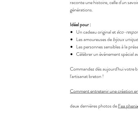
raconte une histoire, celle d'un savoi
générations.
Idéal pour :
Un cadeau original et
éco-respon
Les amoureuses de
bijoux unique
Les personnes sensibles à la prés
Célébrer un événement spécial av
Commandez dès aujourd'hui votre bij
l'artisanat breton !
Comment entretenir une création e
deux dernières photos de
Fea pheni