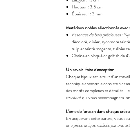
Hauteur : 3.6 cm
Épaisseur : 3 mm
Matériaux nobles sélectionnés avec s
Essences de bois précieuses
: Syc
décoloré, olivier, sycomore teinté
tulipier teinté magenta, tulipier te
Chaîne en plaqué or golfish de 4
Un savoir-faire d'exception
Chaque bijoux est le fruit d'un trava
technique ancestrale consiste à asse
des motifs complexes et détaillés. Le
résistant
qui vous accompagnera lo
L'âme de l'artisan dans chaque créat
En acquérant cette parure, vous so
une
pièce unique réalisée par une a