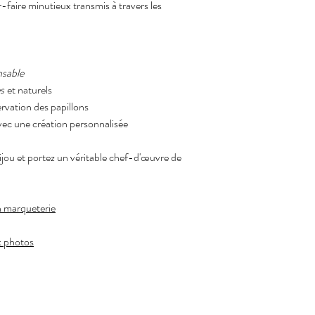
r-faire minutieux transmis à travers les
sable
s
et naturels
ervation des papillons
ec une création personnalisée
ou et portez un véritable chef-d'œuvre de
n marqueterie
x photos