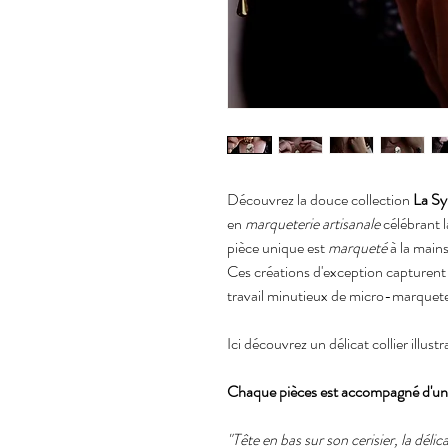
Découvrez la douce collection
La Sy
en
marqueterie artisanale
célébrant 
pièce unique est
marqueté
à la mai
Ces créations d'exception capturent 
travail minutieux de micro-marquete
Ici découvrez un délicat collier illust
Chaque pièces est accompagné d'un 
"Tête en bas sur son cerisier, la délic