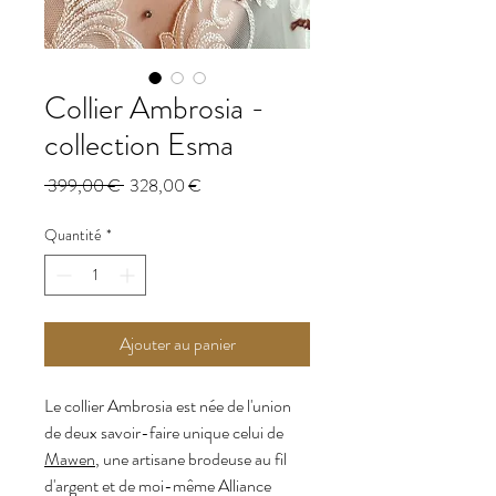
Collier Ambrosia -
collection Esma
Prix
Prix
 399,00 € 
328,00 €
original
promotionnel
Quantité
*
Ajouter au panier
Le collier Ambrosia est née de l'union
de deux savoir-faire unique celui de
Mawen
, une artisane brodeuse au fil
d'argent et de moi-même Alliance