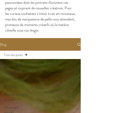
passionnées dont les portraits illuminent ces
pages et inspirent de nouvelles créations. Pour
les curieux souhaitant s'initier à cet art minutieux,
mes kits de marqueterie de paille vous attendent,
promesse de moments créatifs où la matière
s'éveille sous vos doigts.
Blog
Tous les posts
Tous les posts
Nouvelles
collections
Portraits
Kits marqueterie
de paille
Un univers
étendu