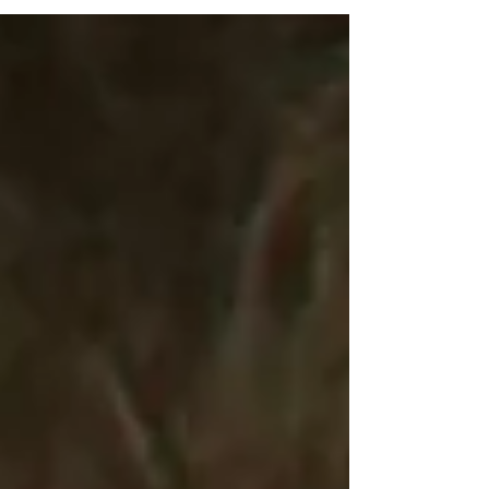
légendes artisanales, découvrez comment Alliance
d'Essences et Sarahecmilla ont donné vie à leurs quatre
créatures fantastiques à travers une séance
photographique où l'art rencontre la magie...