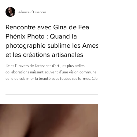
Alliance d'Essences
Rencontre avec Gina de Fea
Phénix Photo : Quand la
photographie sublime les Ames
et les créations artisanales
Dans l'univers de l'artisanat d'art, les plus belles
collaborations naissent souvent d'une vision commune :
celle de sublimer la beauté sous toutes ses formes. C'est
ainsi que j'ai eu le plaisir de rencontrer Gina, la
talentueuse photographe derrière Fea Phénix Photo. En
janvier 2025, une sélection de mes créations en
marqueterie de bois viendront enrichir ses séances photo,
portées par ses modèles pour magnifier leur féminité et
leur confiance en elles.