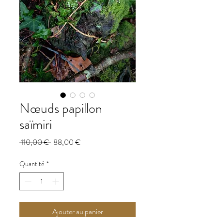
Nœuds papillon
saïmiri
Prix
Prix
 110,00 € 
88,00 €
original
promotionnel
Quantité
*
Ajouter au panier