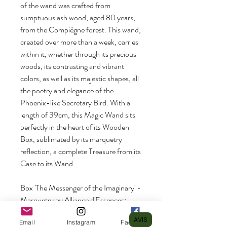
of the wand was crafted from
sumptuous ash wood, aged 80 years,
from the Compiègne forest. This wand,
created over more than a week, carries
within it, whether through its precious
woods, its contrasting and vibrant
colors, as well as its majestic shapes, all
the poetry and elegance of the
Phoenix-like Secretary Bird. With a
length of 39cm, this Magic Wand sits
perfectly in the heart of its Wooden
Box, sublimated by its marquetry
reflection, a complete Treasure from its
Case to its Wand.
Box 'The Messenger of the Imaginary' -
Marquetry by Alliance d'Essences:
Red-stained Oak, Orange-stained
AVIS
Email
Instagram
Facebook
Sycamore, Yellow-stained Burl Maple,