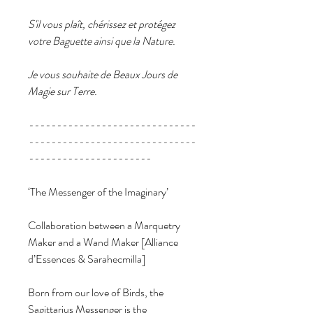
S'il vous plaît, chérissez et protégez
votre Baguette ainsi que la Nature.
Je vous souhaite de Beaux Jours de
Magie sur Terre.
------------------------------
------------------------------
----------------------
‘The Messenger of the Imaginary’
Collaboration between a Marquetry
Maker and a Wand Maker [Alliance
d’Essences & Sarahecmilla]
Born from our love of Birds, the
Sagittarius Messenger is the