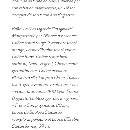
coeur de sa Boîte en bois, sublimée par
son reflet en marqueterie, un Trésor
complet de son Ecrin à sa Baguette.
Boîte ‘Le Messager de l’Imaginaire’ -
Marquetterie par
Alliance d’Essences
:
Chêne teinté rouge, Sycomore teinté
orange, Loupe d’Erable teinté jaune,
Chêne fumé, Chêne teinté bleu
corbeau, Ivoire Végétal, Chêne teinté
gris anthracite, Chêne décoloré,
Platane maillé, Loupe d’Orme, Tulipier
teinté gris, Sycomore teinté noir - cuir
- velour brun foncé 1910 Lyon France
Baguette ‘Le Messager de l’Imaginaire’
- Frêne Compiègnois de 80 ans,
Loupe de Bouleau Stabilisée
rouge/orange/jaune et Loupe d’Erable
Stabilisée noir, 39 cm