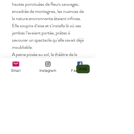
hautes ponctuées de fleurs sauvages,
encadrée de montagnes, les nuances de
la nature environnante étaient infinies.
Elle soupira d’aise et s’installa là où ses
jambes l’avaient portée, prêtes à
savourer un spectacle qu’elle savait déjà
inoubliable.
A peine posée au sol, le théâtre de la
nature l’accueillit, comme sortie de nul
par un cheval blanc apparu, et avança
AVIS
Email
Instagram
Facebook
au centre de la scène. Le soleil semblait
l’attendre, pour enfin aller se coucher,
ainsi il déclina entre les montagnes et
offrit à son ami le plus beau coucher de
soleil imaginable. Le ciel semblé
onduler, jouant avec les nuances
chaudes de rose, de mauve et d’orange.
Eleonie qui avait quelque instant
décroché son regard de l’équidé, fut