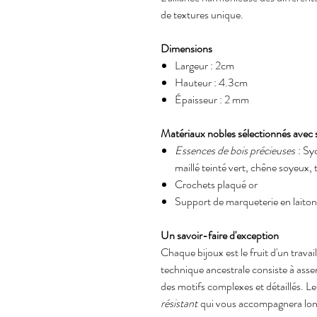
de textures unique.
Dimensions
Largeur : 2cm
Hauteur : 4.3cm
Épaisseur : 2 mm
Matériaux nobles sélectionnés avec s
Essences de bois précieuses
: Syc
maillé teinté vert, chêne soyeux, 
Crochets plaqué or
Support de marqueterie en laiton
Un savoir-faire d'exception
Chaque bijoux est le fruit d'un trava
technique ancestrale consiste à asse
des motifs complexes et détaillés. Le
résistant
qui vous accompagnera lo