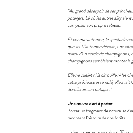
"Au grand désespoir de ses grincheux 
potagers. Là où les autres alignaient 
composer son propre tableau.
Et chaque automne, le spectacle reco
que seul l’automne dévoile, une citr
milieu d'un cercle de champignons,
champignons semblaient monter la gard
Elle ne cueillit ni la citrouille ni l
cette précieuse assemblé, elle avait 
dévoilerais son potager."
Une œuvre d'art à porter
Portez un fragment de nature et d'art
racontent l'histoire de nos forêts.
L'alliance harmonieuse des différent