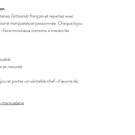
ion
utenez
l'artisanat français
et repartez avec
rtisane marqueteuse
passionnée. Chaque bijou
r-faire minutieux transmis à travers les
sable
s
et naturels
ou et portez un véritable chef-d'œuvre de
n marqueterie