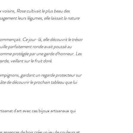
voisins, Rose cultivait le plus beau des
sagement leurs légumes, elle laissait la nature
mmençait. Ce jour-là, elle découvrit le trésor
ouille parfaitement ronde avait poussé au
 comme protégée par une garde d'honneur. Les
e, veillant sur le fruit doré.
es champignons, gardant un regarde protecteur sur
hâte de découvrir le prochain tableau que lui
isanat d'art avec ces bijoux artisanaux qui
es essences de bois crée un jeu de couleurs et