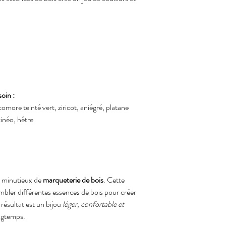
oin :
omore teinté vert, ziricot, aniégré, platane
tinéo, hêtre
il minutieux de
marqueterie de bois
. Cette
mbler différentes essences de bois pour créer
 résultat est un bijou
léger, confortable et
ngtemps.