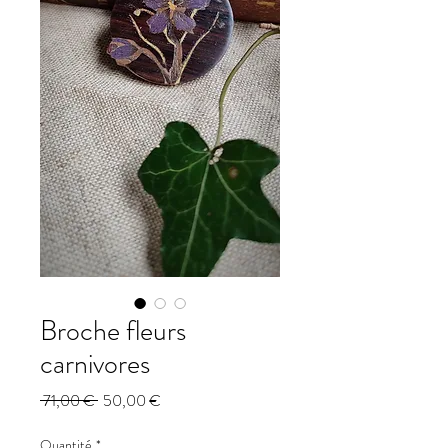
Broche fleurs
carnivores
Prix
Prix
 71,00 € 
50,00 €
original
promotionnel
Quantité
*