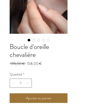
Boucle d'oreille
chevalière
Prix
Prix
 178,00 € 
158,00 €
original
promotionnel
Quantité
*
Ajouter au panier