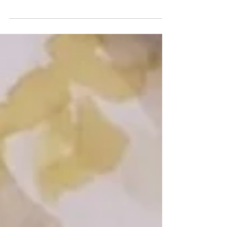
Il y a quelques semaines, j'ai reçu un message qui allait
donner naissance à quelque chose de magique. Saraha
Créatrice, illustratrice et linograveuse, me proposait une
collaboration. Et si on transformait cette idée en cadeau
pour vous, notre communauté ? Noël approchant, l'idée
d'un concours d'un même sujet liant nos univers prenait
sens.