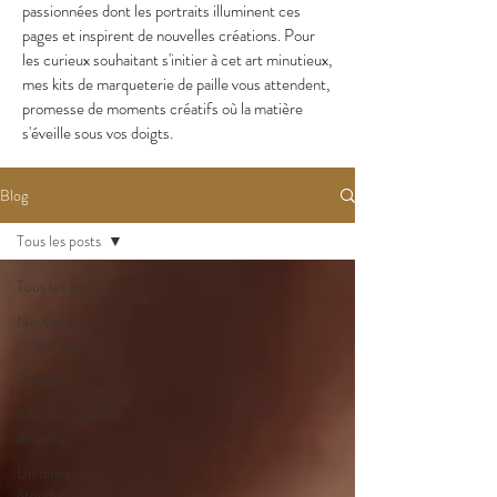
passionnées dont les portraits illuminent ces
pages et inspirent de nouvelles créations. Pour
les curieux souhaitant s'initier à cet art minutieux,
mes kits de marqueterie de paille vous attendent,
promesse de moments créatifs où la matière
s'éveille sous vos doigts.
Blog
Tous les posts
Tous les posts
Nouvelles
collections
Portraits
Kits marqueterie
de paille
Un univers
étendu