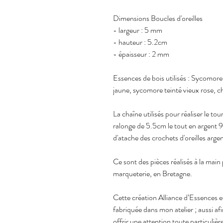
Dimensions Boucles d'oreilles
- largeur : 5 mm
- hauteur : 5.2cm
- épaisseur : 2 mm
Essences de bois utilisés : Sycomore 
jaune, sycomore teinté vieux rose, c
La chaîne utilisés pour réaliser le t
ralonge de 5.5cm le tout en argent 
d'atache des crochets d'oreilles arge
Ce sont des pièces réalisés à la mai
marqueterie, en Bretagne.
Cette création Alliance d’Essences e
fabriquée dans mon atelier ; aussi afin
offrir une attention toute particulièr