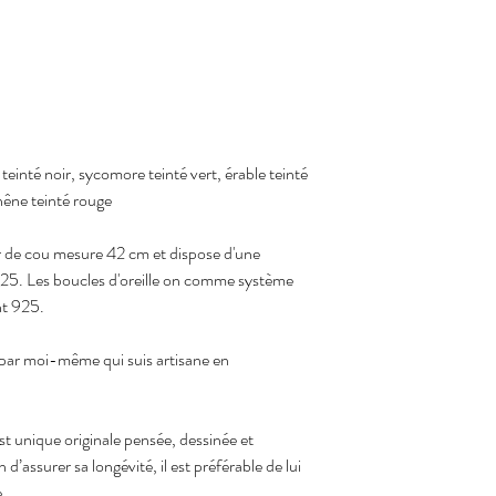
teinté noir, sycomore teinté vert, érable teinté
hêne teinté rouge
our de cou mesure 42 cm et dispose d'une
925. Les boucles d'oreille on comme système
nt 925.
n par moi-même qui suis artisane en
st unique originale pensée, dessinée et
 d’assurer sa longévité, il est préférable de lui
e.